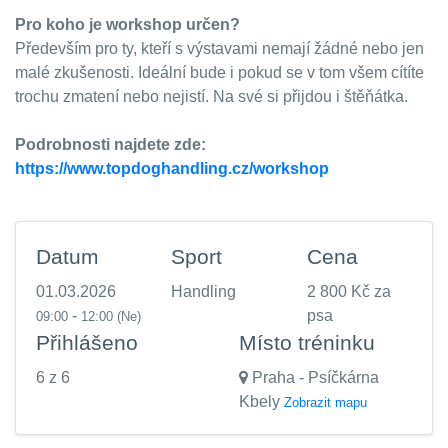
Pro koho je workshop určen?
Především pro ty, kteří s výstavami nemají žádné nebo jen
malé zkušenosti. Ideální bude i pokud se v tom všem cítíte
trochu zmatení nebo nejistí. Na své si přijdou i štěňátka.
Podrobnosti najdete zde:
https://www.topdoghandling.cz/workshop
Datum
Sport
Cena
01.03.2026
Handling
2 800 Kč za
-
psa
09:00
12:00
(Ne)
Přihlášeno
Místo tréninku
6 z 6
Praha - Psíčkárna
Kbely
Zobrazit mapu