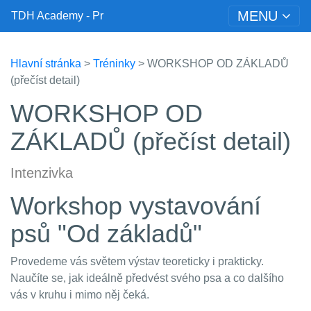
MENU
TDH Academy - Pr
Hlavní stránka
>
Tréninky
> WORKSHOP OD ZÁKLADŮ
(přečíst detail)
WORKSHOP OD
ZÁKLADŮ (přečíst detail)
Intenzivka
Workshop vystavování
psů "Od základů"
Provedeme vás světem výstav teoreticky i prakticky.
Naučíte se, jak ideálně předvést svého psa a co dalšího
vás v kruhu i mimo něj čeká.