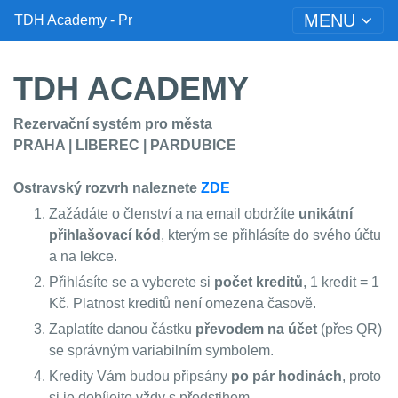
MENU
TDH Academy - Pr
TDH
ACADEMY
Rezervační systém pro města
PRAHA | LIBEREC | PARDUBICE
Ostravský rozvrh naleznete
ZDE
Zažádáte o členství a na email obdržíte
unikátní
přihlašovací kód
, kterým se přihlásíte do svého účtu
a na lekce.
Přihlásíte se a vyberete si
počet kreditů
, 1 kredit = 1
Kč. Platnost kreditů není omezena časově.
Zaplatíte danou částku
převodem na účet
(přes QR)
se správným variabilním symbolem.
Kredity Vám budou připsány
po pár hodinách
, proto
si je dobíjejte vždy s předstihem.