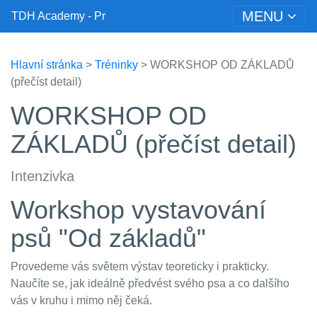
MENU
TDH Academy - Pr
Hlavní stránka
>
Tréninky
> WORKSHOP OD ZÁKLADŮ
(přečíst detail)
WORKSHOP OD
ZÁKLADŮ (přečíst detail)
Intenzivka
Workshop vystavování
psů "Od základů"
Provedeme vás světem výstav teoreticky i prakticky.
Naučíte se, jak ideálně předvést svého psa a co dalšího
vás v kruhu i mimo něj čeká.