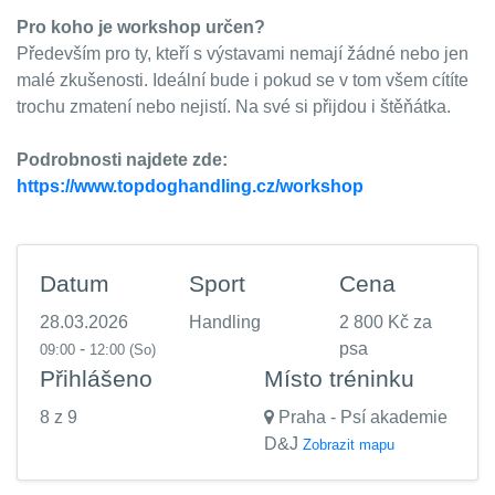
Pro koho je workshop určen?
Především pro ty, kteří s výstavami nemají žádné nebo jen
malé zkušenosti. Ideální bude i pokud se v tom všem cítíte
trochu zmatení nebo nejistí. Na své si přijdou i štěňátka.
Podrobnosti najdete zde:
https://www.topdoghandling.cz/workshop
Datum
Sport
Cena
28.03.2026
Handling
2 800 Kč za
-
psa
09:00
12:00
(So)
Přihlášeno
Místo tréninku
8 z 9
Praha - Psí akademie
D&J
Zobrazit mapu